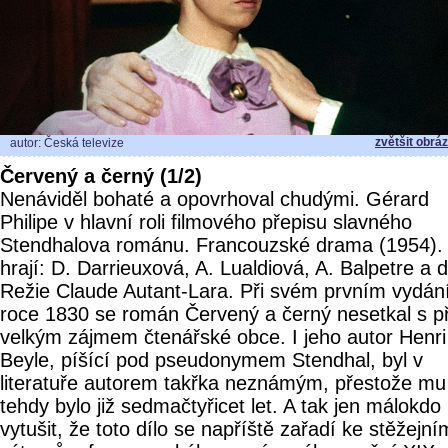
zvětšit obrá
autor: Česká televize
Červený a černý (1/2)
Nenáviděl bohaté a opovrhoval chudými. Gérard
Philipe v hlavní roli filmového přepisu slavného
Stendhalova románu. Francouzské drama (1954).
hrají: D. Darrieuxová, A. Lualdiová, A. Balpetre a d
Režie Claude Autant-Lara. Při svém prvním vydán
roce 1830 se román Červený a černý nesetkal s pří
velkým zájmem čtenářské obce. I jeho autor Henri
Beyle, píšící pod pseudonymem Stendhal, byl v
literatuře autorem takřka neznámým, přestože mu
tehdy bylo již sedmačtyřicet let. A tak jen málokdo
vytušit, že toto dílo se napříště zařadí ke stěžejní