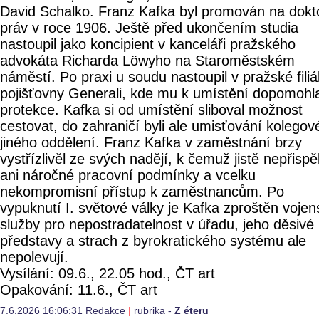
David Schalko. Franz Kafka byl promován na dokt
práv v roce 1906. Ještě před ukončením studia
nastoupil jako koncipient v kanceláři pražského
advokáta Richarda Löwyho na Staroměstském
náměstí. Po praxi u soudu nastoupil v pražské filiá
pojišťovny Generali, kde mu k umístění dopomohl
protekce. Kafka si od umístění sliboval možnost
cestovat, do zahraničí byli ale umisťování kolegov
jiného oddělení. Franz Kafka v zaměstnání brzy
vystřízlivěl ze svých nadějí, k čemuž jistě nepřispě
ani náročné pracovní podmínky a vcelku
nekompromisní přístup k zaměstnancům. Po
vypuknutí I. světové války je Kafka zproštěn voje
služby pro nepostradatelnost v úřadu, jeho děsivé
představy a strach z byrokratického systému ale
nepolevují.
Vysílání: 09.6., 22.05 hod., ČT art
Opakování: 11.6., ČT art
7.6.2026 16:06:31 Redakce
|
rubrika -
Z éteru