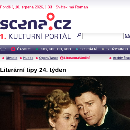
,
, |
|
33
Pondělí
10. srpena
2026
Svátek má
Roman
Scéna.cz
NA
ČASOPIS
KDY, KDE, CO, KDO
SPECIÁLNÍ
SLUŽBY/INFO
Divadlo
Hudba
Opera/Tanec
Literatura/Umění
Archiv číse
Literární tipy 24. týden