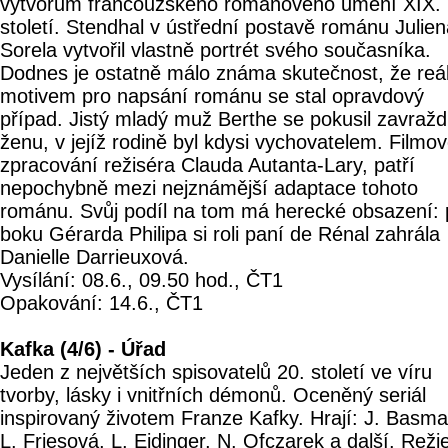
výtvorům francouzského románového umění XIX.
století. Stendhal v ústřední postavě románu Julie
Sorela vytvořil vlastně portrét svého současníka.
Dodnes je ostatně málo známa skutečnost, že re
motivem pro napsání románu se stal opravdový
případ. Jistý mladý muž Berthe se pokusil zavražd
ženu, v jejíž rodině byl kdysi vychovatelem. Filmo
zpracování režiséra Clauda Autanta-Lary, patří
nepochybně mezi nejznámější adaptace tohoto
románu. Svůj podíl na tom má herecké obsazení: 
boku Gérarda Philipa si roli paní de Rénal zahrála
Danielle Darrieuxová.
Vysílání: 08.6., 09.50 hod., ČT1
Opakování: 14.6., ČT1
Kafka (4/6) - Úřad
Jeden z největších spisovatelů 20. století ve víru
tvorby, lásky i vnitřních démonů. Oceněný seriál
inspirovaný životem Franze Kafky. Hrají: J. Basma
L. Friesová, L. Eidinger, N. Ofczarek a další. Reži