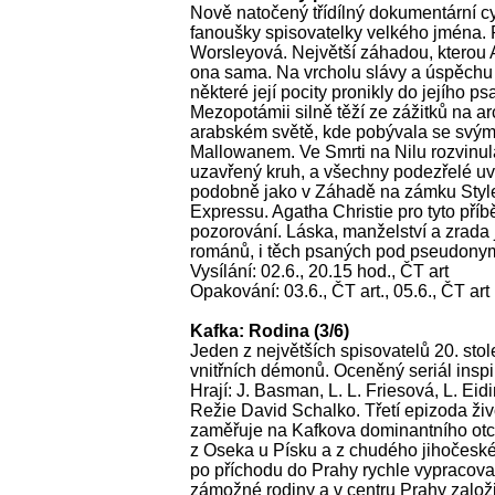
Nově natočený třídílný dokumentární cy
fanoušky spisovatelky velkého jména.
Worsleyová. Největší záhadou, kterou A
ona sama. Na vrcholu slávy a úspěchu 
některé její pocity pronikly do jejího p
Mezopotámii silně těží ze zážitků na ar
arabském světě, kde pobývala se sv
Mallowanem. Ve Smrti na Nilu rozvinula
uzavřený kruh, a všechny podezřelé uv
podobně jako v Záhadě na zámku Style
Expressu. Agatha Christie pro tyto příb
pozorování. Láska, manželství a zrada 
románů, i těch psaných pod pseudony
Vysílání: 02.6., 20.15 hod., ČT art
Opakování: 03.6., ČT art., 05.6., ČT art
Kafka: Rodina (3/6)
Jeden z největších spisovatelů 20. stolet
vnitřních démonů. Oceněný seriál insp
Hrají: J. Basman, L. L. Friesová, L. Eidi
Režie David Schalko. Třetí epizoda živ
zaměřuje na Kafkova dominantního ot
z Oseka u Písku a z chudého jihočes
po příchodu do Prahy rychle vypracoval
zámožné rodiny a v centru Prahy založ