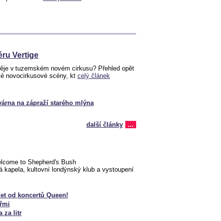
éru Vertige
ěje v tuzemském novém cirkusu? Přehled opět
ké novocirkusové scény, kt
celý článek
várna na zápraží starého mlýna
další články
...
elcome to Shepherd's Bush
 kapela, kultovní londýnský klub a vystoupení
 let od koncertů Queen!
eřmi
 za litr