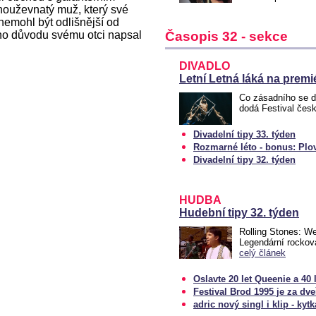
houževnatý muž, který své
emohl být odlišnější od
oho důvodu svému otci napsal
Časopis 32 - sekce
DIVADLO
Letní Letná láká na premi
Co zásadního se d
dodá Festival čes
Divadelní tipy 33. týden
Rozmarné léto - bonus: Plo
Divadelní tipy 32. týden
HUDBA
Hudební tipy 32. týden
Rolling Stones: W
Legendární rocková
celý článek
Oslavte 20 let Queenie a 40
Festival Brod 1995 je za dv
adric nový singl i klip - kytka