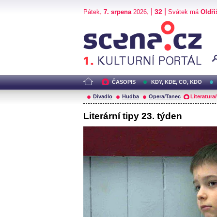
,
, |
|
32
Pátek
7. srpena
2026
Svátek má
Oldři
Scéna.cz
ČASOPIS
KDY, KDE, CO, KDO
Divadlo
Hudba
Opera/Tanec
Literatura
Literární tipy 23. týden