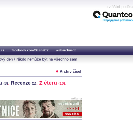
zvláštní poděk
.cz
facebook.com/ScenaCZ
webarchiv.cz
vý den / Nikdo nemůže být na všechno sám
Archiv čísel
na
,
,
Z éteru
,
Recenze
(3)
(1)
(10)
reklama