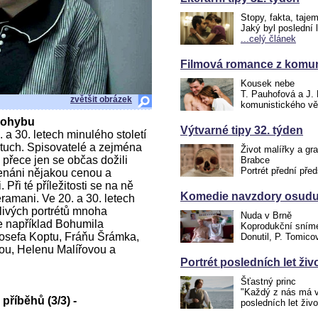
Stopy, fakta, taje
Jaký byl poslední 
...celý článek
Filmová romance z komun
Kousek nebe
T. Pauhofová a J. 
zvětšit obrázek
komunistického vě
 pohybu
Výtvarné tipy 32. týden
 a 30. letech minulého století
antuch. Spisovatelé a zejména
Život malířky a gr
e přece jen se občas dožili
Brabce
Portrét přední pře
enáni nějakou cenou a
 Při té příležitosti se na ně
Komedie navzdory osudu.
eramani. Ve 20. a 30. letech
blivých portrétů mnoha
Nuda v Brně
e například Bohumila
Koprodukční snímek
Josefa Koptu, Fráňu Šrámka,
Donutil, P. Tomico
u, Helenu Malířovou a
Portrét posledních let ži
Šťastný princ
"Každý z nás má v 
příběhů (3/3) -
posledních let ži