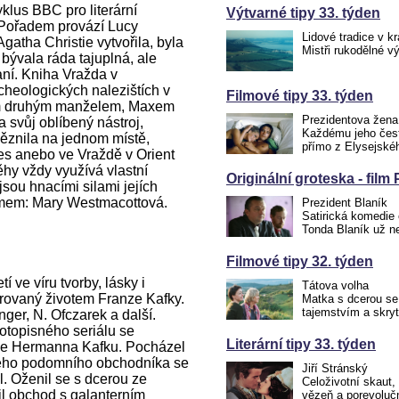
klus BBC pro literární
Výtvarné tipy 33. týden
 Pořadem provází Lucy
Lidové tradice v kr
gatha Christie vytvořila, byla
Mistři rukodělné v
bývala ráda tajuplná, ale
saní. Kniha Vražda v
cheologických nalezištích v
Filmové tipy 33. týden
ým druhým manželem, Maxem
Prezidentova žena
 svůj oblíbený nástroj,
Každému jeho čest
ěznila na jednom místě,
přímo z Elysejské
s anebo ve Vraždě v Orient
ěhy vždy využívá vlastní
Originální groteska - film
jsou hnacími silami jejích
mem: Mary Westmacottová.
Prezident Blaník
Satirická komedie 
Tonda Blaník už 
Filmové tipy 32. týden
í ve víru tvorby, lásky i
Tátova volha
irovaný životem Franze Kafky.
Matka s dcerou se
tajemstvím a skry
nger, N. Ofczarek a další.
otopisného seriálu se
Literární tipy 33. týden
ce Hermanna Kafku. Pocházel
kého podomního obchodníka se
Jiří Stránský
. Oženil se s dcerou ze
Celoživotní skaut,
il obchod s galanterním
vězeň a porevoluč