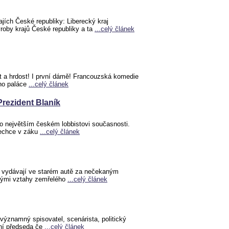
ajích České republiky: Liberecký kraj
ýroby krajů České republiky a ta
...celý článek
 a hrdost! I první dámě! Francouzská komedie
ho paláce
...celý článek
 Prezident Blaník
o největším českém lobbistovi současnosti.
nechce v záku
...celý článek
 vydávají ve starém autě za nečekaným
tými vztahy zemřelého
...celý článek
 významný spisovatel, scenárista, politický
ní předseda če
...celý článek