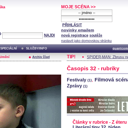
MOJE SCÉNA >>
ška
PŘIHLÁSIT
novinky emailem
NAJDI
nová registrace
soutěže
nastavit jako domovskou stránku
SPECIÁLNÍ
SLUŽBY/INFO
quantcom
TIP!
SPIDER-MAN: Zbrusu no
/Umění
Archiv čísel
Časopis 32 - rubriky
,
Filmová scé
Festivaly
(1)
Zprávy
(1)
Články v rubrice - Z éteru
Literární tipy 32. týden