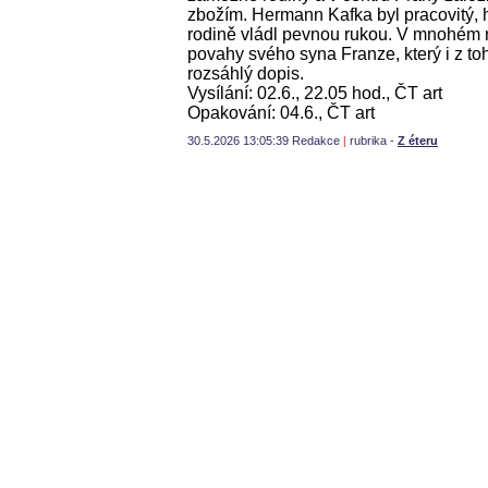
zbožím. Hermann Kafka byl pracovitý, 
rodině vládl pevnou rukou. V mnohém n
povahy svého syna Franze, který i z t
rozsáhlý dopis.
Vysílání: 02.6., 22.05 hod., ČT art
Opakování: 04.6., ČT art
30.5.2026 13:05:39 Redakce
|
rubrika -
Z éteru