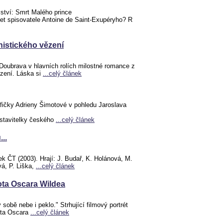
mství: Smrt Malého prince
let spisovatele Antoine de Saint-Exupéryho? R
istického vězení
Doubrava v hlavních rolích milostné romance z
zení. Láska si
...celý článek
afičky Adrieny Šimotové v pohledu Jaroslava
dstavitelky českého
...celý článek
..
 ČT (2003). Hrají: J. Budař, K. Holánová, M.
vá, P. Liška,
...celý článek
vota Oscara Wildea
sobě nebe i peklo." Strhující filmový portrét
vota Oscara
...celý článek