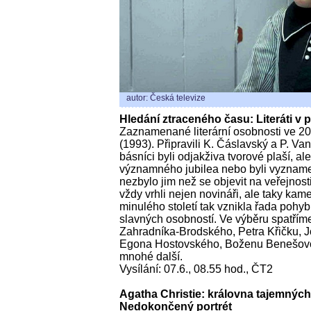
autor: Česká televize
Hledání ztraceného času: Literáti v
Zaznamenané literární osobnosti ve 20.
(1993). Připravili K. Čáslavský a P. V
básníci byli odjakživa tvorové plaší, al
významného jubilea nebo byli vyznam
nezbylo jim než se objevit na veřejnosti.
vždy vrhli nejen novináři, ale taky kam
minulého století tak vznikla řada pohy
slavných osobností. Ve výběru spatřím
Zahradníka-Brodského, Petra Křičku, 
Egona Hostovského, Boženu Benešovo
mnohé další.
Vysílání: 07.6., 08.55 hod., ČT2
Agatha Christie: královna tajemných 
Nedokončený portrét