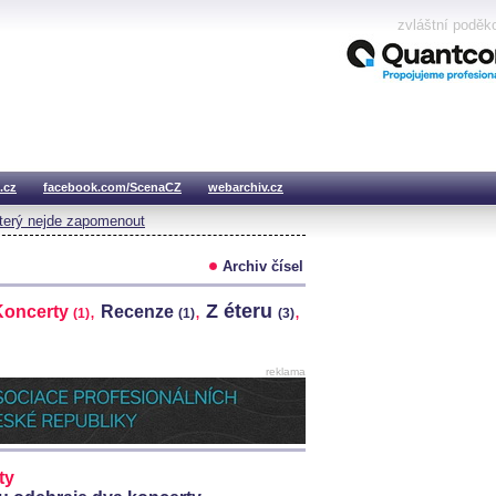
zvláštní poděk
.cz
facebook.com/ScenaCZ
webarchiv.cz
který nejde zapomenout
Archiv čísel
,
,
Z éteru
,
Koncerty
Recenze
(1)
(1)
(3)
reklama
ty