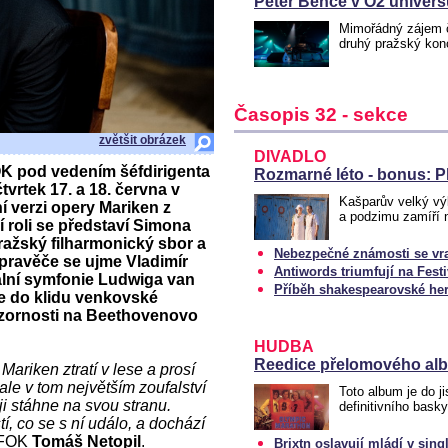
Peter Bence v O2 univers
Mimořádný zájem č
druhý pražský konc
Časopis 32 - sekce
zvětšit obrázek
DIVADLO
OK pod vedením šéfdirigenta
Rozmarné léto - bonus: P
vrtek 17. a 18. června v
Kašparův velký výl
 verzi opery Mariken z
a podzimu zamíří 
 roli se představí Simona
ražský filharmonický sbor a
Nebezpečné známosti se vr
vypravěče se ujme Vladimír
Antiwords triumfují na Fes
ální symfonie Ludwiga van
Příběh shakespearovské her
e do klidu venkovské
zornosti na Beethovenovo
HUDBA
Reedice přelomového alb
Mariken ztratí v lese a prosí
ale v tom největším zoufalství
Toto album je do ji
u ji stáhne na svou stranu.
definitivního bask
í, co se s ní událo, a dochází
t FOK
Tomáš Netopil
.
Brixtn oslavují mládí v sin