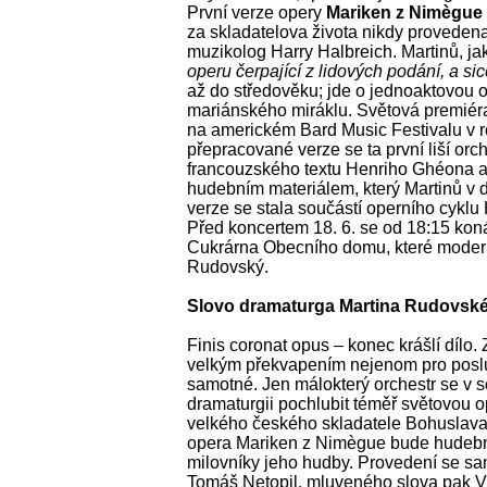
První verze opery
Mariken z Nimègue
za skladatelova života nikdy provedena.
muzikolog Harry Halbreich. Martinů, ja
operu čerpající z lidových podání, a sic
až do středověku; jde o jednoaktovou
mariánského miráklu. Světová premiéra
na americkém Bard Music Festivalu v 
přepracované verze se ta první liší or
francouzského textu Henriho Ghéona 
hudebním materiálem, který Martinů v d
verze se stala součástí operního cyklu 
Před koncertem 18. 6. se od 18:15 koná
Cukrárna Obecního domu, které moder
Rudovský.
Slovo dramaturga Martina Rudovsk
Finis coronat opus – konec krášlí dílo.
velkým překvapením nejenom pro poslu
samotné. Jen málokterý orchestr se v
dramaturgii pochlubit téměř světovou o
velkého českého skladatele Bohuslava
opera Mariken z Nimègue bude hudeb
milovníky jeho hudby. Provedení se sa
Tomáš Netopil, mluveného slova pak Vl