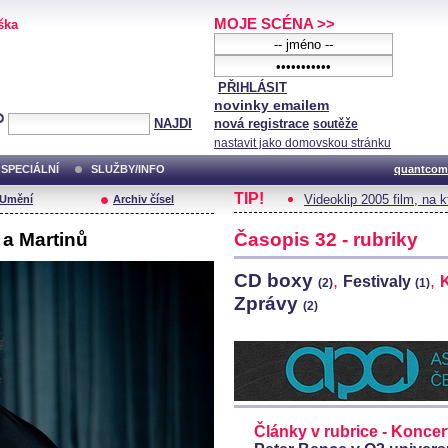
MOJE SCÉNA >>
ška
PŘIHLÁSIT
novinky emailem
NAJDI
nová registrace
soutěže
nastavit jako domovskou stránku
SPECIÁLNÍ
SLUŽBY/INFO
quantcom
TIP!
Videoklip 2005 film, na 
/Umění
Archiv čísel
 a Martinů
Časopis 32 - rubriky
CD boxy
,
,
Festivaly
(2)
(1)
Zprávy
(2)
Články v rubrice - Koncer