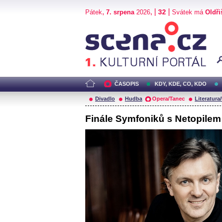
,
, |
|
32
Pátek
7. srpena
2026
Svátek má
Oldři
Scéna.cz
ČASOPIS
KDY, KDE, CO, KDO
Divadlo
Hudba
Opera/Tanec
Literatura
Finále Symfoniků s Netopilem