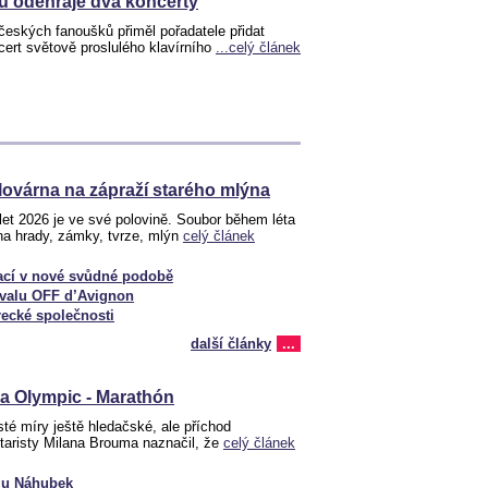
u odehraje dva koncerty
eských fanoušků přiměl pořadatele přidat
ert světově proslulého klavírního
...celý článek
lovárna na zápraží starého mlýna
et 2026 je ve své polovině. Soubor během léta
na hrady, zámky, tvrze, mlýn
celý článek
ací v nové svůdné podobě
tivalu OFF d’Avignon
ecké společnosti
další články
...
a Olympic - Marathón
sté míry ještě hledačské, ale příchod
ytaristy Milana Brouma naznačil, že
celý článek
glu Náhubek