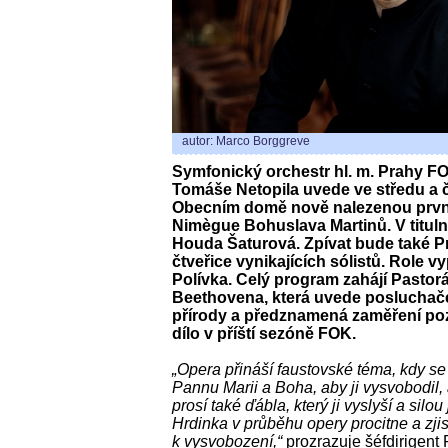
autor: Marco Borggreve
Symfonický orchestr hl. m. Prahy F
Tomáše Netopila uvede ve středu a čt
Obecním domě nově nalezenou první
Nimègue Bohuslava Martinů. V titulní
Houda Šaturová. Zpívat bude také P
čtveřice vynikajících sólistů. Role 
Polívka. Celý program zahájí Pastor
Beethovena, která uvede posluchač
přírody a předznamená zaměření po
dílo v příští sezóně FOK.
„Opera přináší faustovské téma, kdy se 
Pannu Marii a Boha, aby ji vysvobodil, 
prosí také ďábla, který ji vyslyší a silo
Hrdinka v průběhu opery procitne a zjist
k vysvobození,“
prozrazuje šéfdirigen