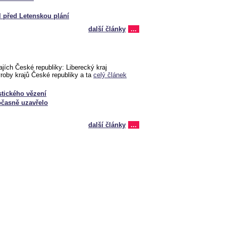
l před Letenskou plání
další články
...
ajích České republiky: Liberecký kraj
ýroby krajů České republiky a ta
celý článek
tického vězení
časně uzavřelo
další články
...