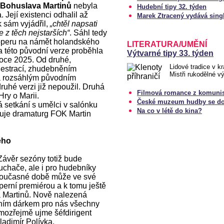
 Bohuslava Martinů
nebyla
Hudební tipy 32. týden
 Její existenci odhalil až
Marek Ztracený vydává sing
k sám vyjádřil,
„chtěl napsati
e z těch nejstarších“
. Sáhl tedy
 operu na námět holandského
LITERATURA/UMĚNÍ
 této původní verze proběhla
Výtvarné tipy 33. týden
roce 2025. Od druhé,
Lidové tradice v kr
chestrací, zhudebněním
Mistři rukodělné v
a rozsáhlým původním
ruhé verzi již nepoužil. Druhá
Filmová romance z komunis
Hry o Marii.
České muzeum hudby se do
 setkání s umělci v salónku
Na co v létě do kina?
uje dramaturg FOK Martin
ého
 Závěr sezóny totiž bude
chače, ale i pro hudebníky
 současné době může ve své
perní premiérou a k tomu ještě
 Martinů. Nově nalezená
ním dárkem pro nás všechny
mozřejmě ujme šéfdirigent
adimír Polívka.