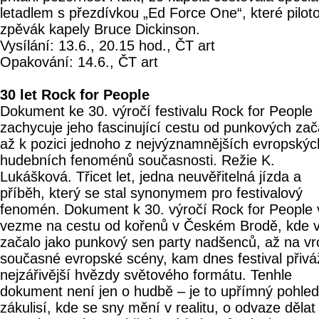
letadlem s přezdívkou „Ed Force One“, které pilot
zpěvák kapely Bruce Dickinson.
Vysílání: 13.6., 20.15 hod., ČT art
Opakování: 14.6., ČT art
30 let Rock for People
Dokument ke 30. výročí festivalu Rock for People
zachycuje jeho fascinující cestu od punkových zač
až k pozici jednoho z nejvýznamnějších evropskýc
hudebních fenoménů současnosti. Režie K.
Lukášková. Třicet let, jedna neuvěřitelná jízda a
příběh, který se stal synonymem pro festivalový
fenomén. Dokument k 30. výročí Rock for People 
vezme na cestu od kořenů v Českém Brodě, kde 
začalo jako punkový sen party nadšenců, až na vr
současné evropské scény, kam dnes festival přiváž
nejzářivější hvězdy světového formátu. Tenhle
dokument není jen o hudbě – je to upřímný pohled
zákulisí, kde se sny mění v realitu, o odvaze dělat