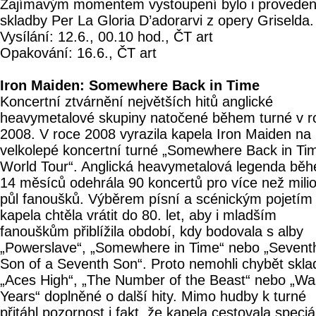
Zajímavým momentem vystoupení bylo i proveden
skladby Per La Gloria D’adorarvi z opery Griselda.
Vysílání: 12.6., 00.10 hod., ČT art
Opakování: 16.6., ČT art
Iron Maiden: Somewhere Back in Time
Koncertní ztvárnění největších hitů anglické
heavymetalové skupiny natočené během turné v r
2008. V roce 2008 vyrazila kapela Iron Maiden na
velkolepé koncertní turné „Somewhere Back in Ti
World Tour“. Anglická heavymetalová legenda bě
14 měsíců odehrála 90 koncertů pro více než mili
půl fanoušků. Výběrem písní a scénickým pojetím
kapela chtěla vrátit do 80. let, aby i mladším
fanouškům přiblížila období, kdy bodovala s alby
„Powerslave“, „Somewhere in Time“ nebo „Sevent
Son of a Seventh Son“. Proto nemohli chybět skla
„Aces High“, „The Number of the Beast“ nebo „Wa
Years“ doplněné o další hity. Mimo hudby k turné
přitáhl pozornost i fakt, že kapela cestovala speci