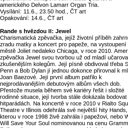
amerického Delvon Lamarr Organ Tria.
Vysílání: 11.6., 23.50 hod., ČT art
Opakování: 14.6., ČT art
Rande s hvězdou II: Jewel
Charismatická zpěvačka, jejíž životní příběh zahrn
zradu matky a koncert pro papeže, na vystoupení
městě Joliet nedaleko Chicaga, v roce 2010. Amer
zpěvačka Jewel svou tvorbou už od mladí učarova
zkušenějším kolegům. Její písně obdivoval třeba 
Penn a Bob Dylan jí jednou dokonce přirovnal k m
Joan Baezové. Její první album patřilo k
nejprodávanějším debutovým albům všech dob.
Přestože musela během své kariéry řešit i složité
rodinné situace, její tvorba stále dokázala bodovat
hitparádách. Na koncertě v roce 2010 v Rialto Sq
Theatre v Illinois odehrála své největší hity Hands,
kterou v roce 1998 živě zahrála i papežovi, nebo
Will Save Your Soul nominovanou na cenu Gramm