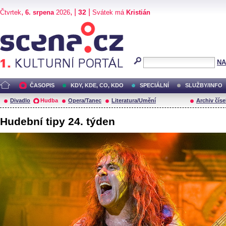
,
, |
|
32
Čtvrtek
6. srpena
2026
Svátek má
Kristián
Scéna.cz
NA
ČASOPIS
KDY, KDE, CO, KDO
SPECIÁLNÍ
SLUŽBY/INFO
Divadlo
Hudba
Opera/Tanec
Literatura/Umění
Archiv číse
Hudební tipy 24. týden