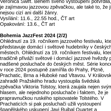
Veronica Swift. Během svého vystoupení potvrdila
je zajímavou jazzovou zpěvačkou, ale také to, že j
nejsou cizí ani další žánry.
Vysílání: 11.6., 22.55 hod., ČT art
Opakování: 13.6., ČT art
Bohemia JazzFest 2024 (2/2)
Ohlédnutí za 19. ročníkem jazzového festivalu, kt
představuje domácí i světové hudebníky v českýc
městech. Ohlédnutí za 19. ročníkem festivalu, kte
tradičně přiváží světové i domácí jazzové hvězdy 
nadšené posluchače do českých měst. Série konc
v roce 2024 postupně zamířila do Prahy, Plzně,
Prachatic, Brna a Hluboké nad Vltavou. V Královs
zahradě Pražského hradu vystoupila švédská
zpěvačka Viktoria Tolstoy, která zaujala nejen svý
hlasem, ale nejednoho posluchače i faktem, že je
prapravnučkou ruského spisovatele Tolstého. V
Prachaticích si pak posluchači užili vystoupení
španělského uskupení Javi Ruibal Quartet a