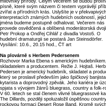
milovníky přírody. Celým večerem se budou prolín
písně, které svým názvem či textem vyprávějí pří
zvířat a přírodních krás. Uslyšíte je v překvapivýc
interpretacích známých hudebních osobností, jejic
jména budeme postupně odhalovat. Večerem nás
provede osvědčená a oblíbená moderátorská dvoj
Petr Prokop a Ondřej Cihlář z divadla Vosto5. O
hudební dramaturgii se postará Jan Steinsdörfer.
Vysílání: 10.6., 20.15 hod., ČT art
Na plovárně s Herbem Pedersenem
Rozhovor Marka Ebena s americkým hudebníkem
skladatelem a producentem. Režie J. Hojtaš. Herb
Pedersen je americký hudebník, skladatel a produ
který se proslavil především jako špičkový banjista
kytarista a doprovodný zpěvák. Jeho kariéra je úz
spjata s vývojem žánrů bluegrass, country a folk-r
V 60. letech se stal členem vlivné bluegrassové ka
The Dillards, později spoluzaložil úspěšnou countr
rockovou formaci Desert Rose Band. Kromě svýc