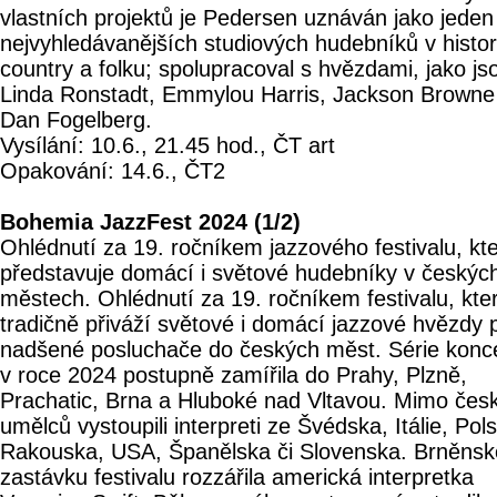
vlastních projektů je Pedersen uznáván jako jeden
nejvyhledávanějších studiových hudebníků v histori
country a folku; spolupracoval s hvězdami, jako js
Linda Ronstadt, Emmylou Harris, Jackson Browne 
Dan Fogelberg.
Vysílání: 10.6., 21.45 hod., ČT art
Opakování: 14.6., ČT2
Bohemia JazzFest 2024 (1/2)
Ohlédnutí za 19. ročníkem jazzového festivalu, kt
představuje domácí i světové hudebníky v českýc
městech. Ohlédnutí za 19. ročníkem festivalu, kte
tradičně přiváží světové i domácí jazzové hvězdy 
nadšené posluchače do českých měst. Série konc
v roce 2024 postupně zamířila do Prahy, Plzně,
Prachatic, Brna a Hluboké nad Vltavou. Mimo čes
umělců vystoupili interpreti ze Švédska, Itálie, Pol
Rakouska, USA, Španělska či Slovenska. Brněns
zastávku festivalu rozzářila americká interpretka