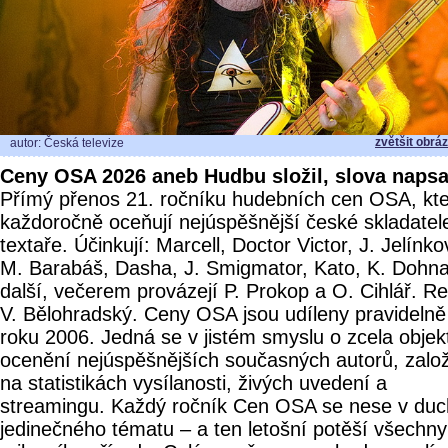
zvětšit obrá
autor: Česká televize
Ceny OSA 2026 aneb Hudbu složil, slova napsa
Přímý přenos 21. ročníku hudebních cen OSA, kt
každoročně oceňují nejúspěšnější české skladatel
textaře. Účinkují: Marcell, Doctor Victor, J. Jelínko
M. Barabáš, Dasha, J. Smigmator, Kato, K. Dohna
další, večerem provázejí P. Prokop a O. Cihlář. Re
V. Bělohradský. Ceny OSA jsou udíleny pravidelně
roku 2006. Jedná se v jistém smyslu o zcela objekt
ocenění nejúspěšnějších současných autorů, zalo
na statistikách vysílanosti, živých uvedení a
streamingu. Každý ročník Cen OSA se nese v du
jedinečného tématu – a ten letošní potěší všechny