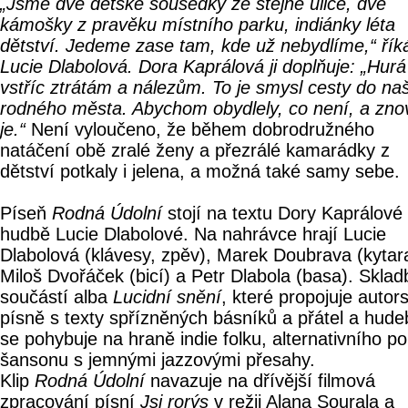
„Jsme dvě dětské sousedky ze stejné ulice, dvě
kámošky z pravěku místního parku, indiánky léta
dětství. Jedeme zase tam, kde už nebydlíme,“ řík
Lucie Dlabolová. Dora Kaprálová ji doplňuje: „Hurá
vstříc ztrátám a nálezům. To je smysl cesty do na
rodného města. Abychom obydlely, co není, a zno
je.“
Není vyloučeno, že během dobrodružného
natáčení obě zralé ženy a přezrálé kamarádky z
dětství potkaly i jelena, a možná také samy sebe.
Píseň
Rodná Údolní
stojí na textu Dory Kaprálové
hudbě Lucie Dlabolové. Na nahrávce hrají Lucie
Dlabolová (klávesy, zpěv), Marek Doubrava (kytar
Miloš Dvořáček (bicí) a Petr Dlabola (basa). Sklad
součástí alba
Lucidní snění
, které propojuje autor
písně s texty spřízněných básníků a přátel a hud
se pohybuje na hraně indie folku, alternativního p
šansonu s jemnými jazzovými přesahy.
Klip
Rodná Údolní
navazuje na dřívější filmová
zpracování písní
Jsi rorýs
v režii Alana Sourala a