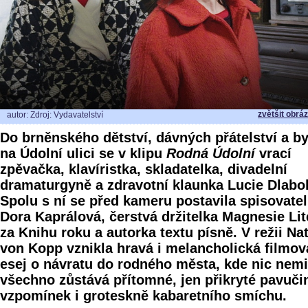
zvětšit obrá
autor: Zdroj: Vydavatelství
Do brněnského dětství, dávných přátelství a b
na Údolní ulici se v klipu
Rodná Údolní
vrací
zpěvačka, klavíristka, skladatelka, divadelní
dramaturgyně a zdravotní klaunka Lucie Dlabo
Spolu s ní se před kameru postavila spisovate
Dora Kaprálová, čerstvá držitelka Magnesie Lit
za Knihu roku a autorka textu písně. V režii Na
von Kopp vznikla hravá i melancholická filmov
esej o návratu do rodného města, kde nic nemi
všechno zůstává přítomné, jen přikryté pavuči
vzpomínek i groteskně kabaretního smíchu.