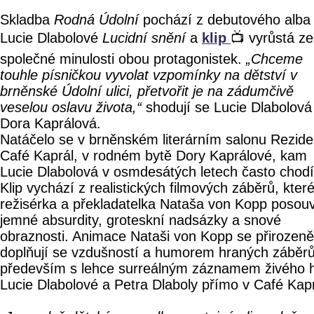
Skladba
Rodná Údolní
pochází z debutového alba
Lucie Dlabolové
Lucidní snění
a
klip
📺 vyrůstá ze
společné minulosti obou protagonistek.
„Chceme
touhle písničkou vyvolat vzpomínky na dětství v
brněnské Údolní ulici, přetvořit je na zádumčivě
veselou oslavu života,“
shodují se Lucie Dlabolová
Dora Kaprálová.
Natáčelo se v brněnském literárním salonu Rezid
Café Kaprál, v rodném bytě Dory Kaprálové, kam
Lucie Dlabolová v osmdesátých letech často chodí
Klip vychází z realistických filmových záběrů, kter
režisérka a překladatelka Nataša von Kopp posou
jemné absurdity, groteskní nadsázky a snové
obraznosti. Animace Nataši von Kopp se přirozeně
doplňují se vzdušností a humorem hraných záběrů
především s lehce surreálným záznamem živého 
Lucie Dlabolové a Petra Dlaboly přímo v Café Kapr