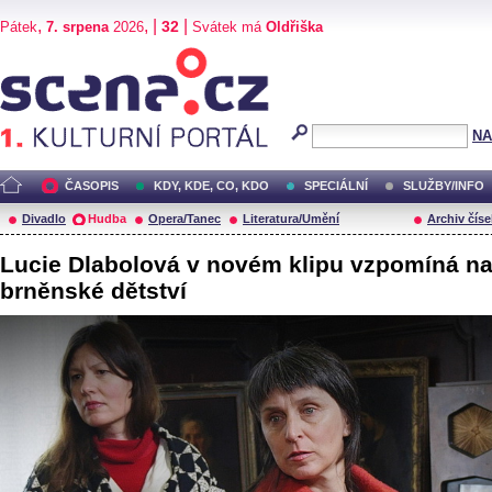
,
, |
|
32
Pátek
7. srpena
2026
Svátek má
Oldřiška
Scéna.cz
NA
ČASOPIS
KDY, KDE, CO, KDO
SPECIÁLNÍ
SLUŽBY/INFO
Divadlo
Hudba
Opera/Tanec
Literatura/Umění
Archiv číse
Lucie Dlabolová v novém klipu vzpomíná n
brněnské dětství