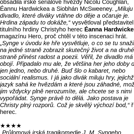
obsadila irské seriálové hvězdy Nicolu Coughlan,
Éannu Hardwickea a Siobhán McSweeney.
„Miluju
divadlo, které diváky vtáhne do děje a očaruje je.
Hrdina západu to dokáže,“
vysvětloval představitel
titulního hrdiny Christyho herec
Éanna Hardwicke
magazínu Hero, proč chtěl v této inscenaci hrát.
„Synge v úvodu ke hře vysvětluje, o co se tu snaži
na jedné straně zobrazit skutečný život a na druhé
straně přinést radost a poezii. Věřil, že divadlo má 
obojí. Připadalo mu ale, že většina her jeho doby 
jen jedno, nebo druhé. Buď šlo o kabaret, nebo
sociální realismus. I já jako divák miluju hry, jejichž
jazyk sahá ke hvězdám a které jsou záhadné, mo
jim vždycky plně nerozumíte, ale chcete se s nimi
vypořádat. Synge právě to dělá. Jako postava je
Christy plný rozporů. Což je skvělý výchozí bod,“
ř
herec.
★★★★
„Průlomová irská tragikomedie J. M. Syngeho