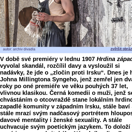
zvětšit obrá
autor: archiv divadla
V době své premiéry v lednu 1907
Hrdina zápa
vyvolal skandál, rozčílil davy a vysloužil si
nadávky, že jde o „zločin proti Irsku“. Dnes je 
Johna Millingtona Syngeho, jenž zemřel jen dv
roky po oné premiéře ve věku pouhých 37 let,
vlivnou klasikou. Černá komedii o muži, jenž s
chvástáním o otcovraždě stane lokálním hrdin
zapadlé komunity v západním Irsku, stále baví
stále mrazí svým nadčasový portrétem hloupos
davové mentality i ženské sexuality. A stále
uchvacuje svým poetickým jazykem. To doloží