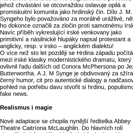
jehož chvástání se otcovraždou oslavuje opilá a
promiskuitní komunita jako hrdinský čin. Dílo J. M.
Syngeho bylo považováno za morálně urážlivé, ně
ho dokonce označili za zločin proti samotnému Irs
Navíc příběh vykreslující irské venkovany jako
primitivní a násilnické hlupáky napsal protestant a
anglicky, resp. v irsko – anglickém dialektu!
O více než sto let později se Hrdina západu počítá
mezi irské klasiky modernistického dramatu, který
ovlivnil řadu dalších od Conora McPhersona po Je
Butterwortha. A J. M Synge je obdivovaný za sžír
černý humor, cit pro autentické dialogy a nadčaso
pohled na potřebu davu stvořit si hrdinu, populism
fake news.
Realismus i magie
Nové adaptace se chopila nynější ředitelka Abbey
Theatre Caitríona McLaughlin. Do hlavních rolí