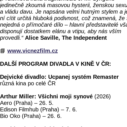
jedinečně zkoumá masovou hysterii, ženskou sexu
a vládu davu. Je napsána velmi hutným stylem a j
ní cítit určitá hluboká podivnost, což znamená, že
nejedná o přímočaré dílo – hlavní představitelé vš
disponují dostatkem elánu a vtipu, aby nás vším
provedli.“
Alice Saville, The Independent
📘
www.vicnezfilm.cz
DALŠÍ PROGRAM DIVADLA V KINĚ V ČR:
Dejvické divadlo: Ucpanej systém Remaster
různá kina po celé ČR
Arthur Miller: Všichni moji synové
(2026)
Aero (Praha) – 26. 5.
Edison Filmhub (Praha) – 7. 6.
Bio Oko (Praha) – 26. 6.