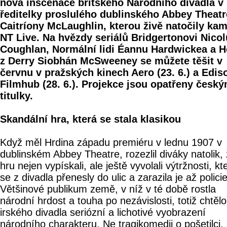
nová inscenace britského Národního divadla v 
ředitelky proslulého dublinského Abbey Theatr
Caitríony McLaughlin, kterou živě natočily ka
NT Live. Na hvězdy seriálů Bridgertonovi Nicol
Coughlan, Normální lidi Éannu Hardwickea a H
z Derry Siobhán McSweeney se můžete těšit v
červnu v pražských kinech Aero (23. 6.) a Edis
Filmhub (28. 6.). Projekce jsou opatřeny český
titulky.
Skandální hra, která se stala klasikou
Když měl Hrdina západu premiéru v lednu 1907 v
dublinském Abbey Theatre, rozezlil diváky natolik,
hru nejen vypískali, ale ještě vyvolali výtržnosti, kt
se z divadla přenesly do ulic a zarazila je až policie
Většinové publikum země, v níž v té době rostla
národní hrdost a touha po nezávislosti, totiž chtěl
irského divadla seriózní a lichotivé vyobrazení
národního charakteru. Ne tragikomedii o pošetilci,