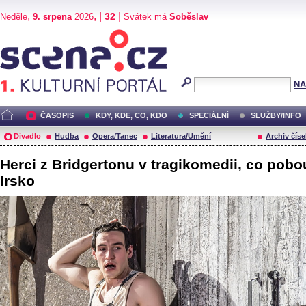
,
, |
|
32
Neděle
9. srpena
2026
Svátek má
Soběslav
Scéna.cz
NA
ČASOPIS
KDY, KDE, CO, KDO
SPECIÁLNÍ
SLUŽBY/INFO
Divadlo
Hudba
Opera/Tanec
Literatura/Umění
Archiv číse
Herci z Bridgertonu v tragikomedii, co pobou
Irsko