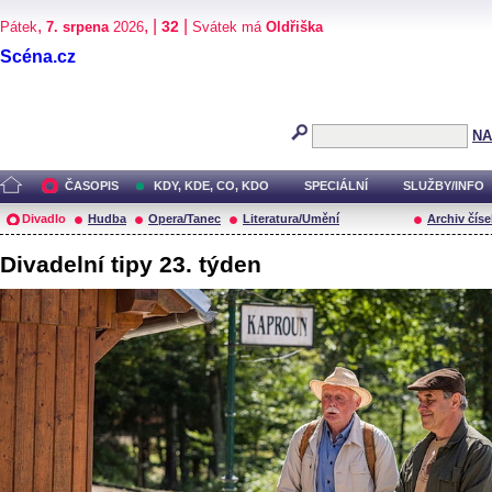
,
, |
|
32
Pátek
7. srpena
2026
Svátek má
Oldřiška
Scéna.cz
NA
ČASOPIS
KDY, KDE, CO, KDO
SPECIÁLNÍ
SLUŽBY/INFO
Divadlo
Hudba
Opera/Tanec
Literatura/Umění
Archiv číse
Divadelní tipy 23. týden