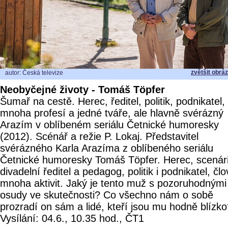
zvětšit obrá
autor: Česká televize
Neobyčejné životy - Tomáš Töpfer
Šumař na cestě. Herec, ředitel, politik, podnikatel
mnoha profesí a jedné tváře, ale hlavně svérázný
Arazím v oblíbeném seriálu Četnické humoresky
(2012). Scénář a režie P. Lokaj. Představitel
svérázného Karla Arazíma z oblíbeného seriálu
Četnické humoresky Tomáš Töpfer. Herec, scenári
divadelní ředitel a pedagog, politik i podnikatel, čl
mnoha aktivit. Jaký je tento muž s pozoruhodnými
osudy ve skutečnosti? Co všechno nám o sobě
prozradí on sám a lidé, kteří jsou mu hodně blízk
Vysílání: 04.6., 10.35 hod., ČT1