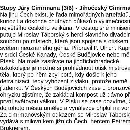
Stopy Járy Cimrmana (3/6) - Jihočeský Cimrm
Na jihu Čech existuje řada mimořádných artefaktů
kuriozit a dokonce chutných důkazů o výjimečnosti
největšího českého velikána. V cestopisné miniséri
putuje Miroslav Táborský s herci slavného divadel
souboru po místech, která jsou spojena s otiskem
světem neuznaného génia. Připravil P. Ulrich. Kap
v srdci České Kanady, České Budějovice nebo mě
Písek. Na malé zastávce na jindřichohradecké
úzkokolejce je možné si prohlédnout otisk mistrov
těla, který po něm zbyl poté, kdy došlo k jeho
detrainizaci, tedy vyhození z vlaku, protože neměl
jízdenku. V Českých Budějovicích zase u bronzov
ohryzku zjistíme, že zakládal kompost už dávno p
první světovou válkou. V Písku se zase dozvíme, 
do tohoto města umělec a vynálezce připlul na vor
Za cimrmanovským odkazem se Miroslav Táborsk
vydává s milovníkem jižních Čech, hercem Petre
Bruknerem.