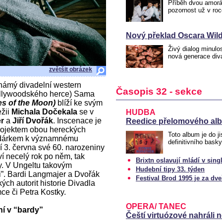
Příběh dvou amorá
pozornost už v ro
Nový překlad Oscara Wild
Živý dialog minulo
nová generace div
zvětšit obrázek
námý divadelní western
Časopis 32 - sekce
ollywoodského herce) Sama
es of the Moon)
blíží ke svým
ežii
Michala Dočekala
se v
HUDBA
er
a
Jiří Dvořák
. Inscenace je
Reedice přelomového alb
rojektem obou hereckých
Toto album je do ji
m dárkem k významnému
definitivního bask
ví 3. června své 60. narozeniny
ví necelý rok po něm, tak
Brixtn oslavují mládí v sin
y. V Ungeltu takovým
Hudební tipy 33. týden
”. Bardi Langmajer a Dvořák
Festival Brod 1995 je za dv
ých autorit historie Divadla
ce či Petra Kostky.
OPERA/ TANEC
ní v “bardy”
Čeští virtuózové nahráli