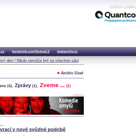
zvláštní poděk
.cz
facebook.com/ScenaCZ
webarchiv.cz
vý den / Nikdo nemůže být na všechno sám
Archiv čísel
Zveme ...
,
,
Zprávy
teru
(4)
(1)
(2)
reklama
..
vrací v nové svůdné podobě