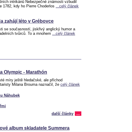
lních intrikánů Nebezpečné známosti vzbudil
ce 1782, kdy ho Pierre Choderlos
...celý článek
a zahájí léto v Grébovce
sti se současností, jiskřivý anglický humor a
adelních tvůrců. To a mnohem
...celý článek
a Olympic - Marathón
sté míry ještě hledačské, ale příchod
ytaristy Milana Brouma naznačil, že
celý článek
glu Náhubek
eřmi
další články
...
 nové album skladatele Summera