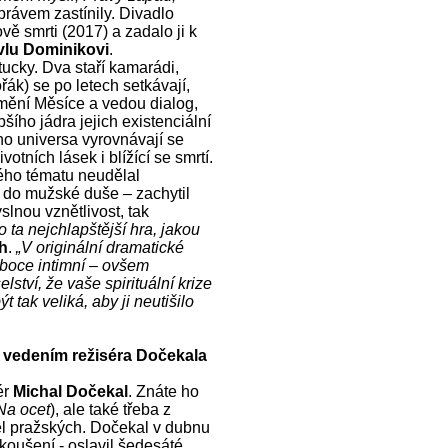
rávem zastínily. Divadlo
vě smrti (2017) a zadalo ji k
vlu Dominikovi
.
ucky. Dva staří kamarádi,
řák) se po letech setkávají,
atmění Měsíce a vedou dialog,
šího jádra jejich existenciální
ho universa vyrovnávají se
votních lásek i blížící se smrtí.
ého tématu neudělal
do mužské duše – zachytil
slnou vznětlivost, tak
to ta nejchlapštější hra, jakou
h
.
„V originální dramatické
boce intimní – ovšem
ství, že vaše spirituální krize
 tak veliká, aby ji neutišilo
 vedením režiséra Dočekala
ér
Michal Dočekal
. Znáte ho
Na ocet
), ale také třeba z
el pražských. Dočekal v dubnu
koušení - oslavil šedesáté