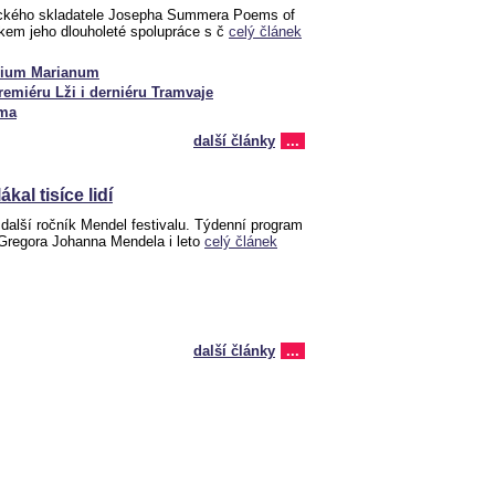
ckého skladatele Josepha Summera Poems of
dkem jeho dlouholeté spolupráce s č
celý článek
gium Marianum
miéru Lži i derniéru Tramvaje
éma
další články
...
kal tisíce lidí
další ročník Mendel festivalu. Týdenní program
regora Johanna Mendela i leto
celý článek
další články
...