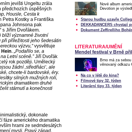
rním jevišti Ungeltu zrála
Nové album ameri
ch předchozích úspěšných
Devotion je výsle
op, Housle, Cesta k
ách Petra Kostky a Františka
Starou hudbu uzavře Colle
 pana Johnsona pak
DEKKADANCERS chystají pre
“ s Jiřím Dvořákem.
Dokument Zeffirelliho Boh
 blíží významné životní
ři příležitosti jeho šedesátin
hereckou výzvu,“
vysvětluje
LITERATURA/UMĚNÍ
 Hein
.
„Podařilo se, a
Mendel festival v Brně přilá
 na Letní scéně.”
Jiří Dvořák
Brno má za sebou 
celý rok později. Umělecký
věnovaný odkazu G
ejsou žádní ‚středňáci‘, ale
vské, chcete-li bardovské, éry.
Na co v létě do kina?
desítky silných mužných rolí,
Filmové tipy 32. týden
erickým dramatikem druhé
Literární tipy 33. týden
elit stárnutí a konečnosti
inimalistický, dokonale
čí fáze amerického dramatika
devším hrami ze sedmdesátých
mení mysli, Pravý západ,