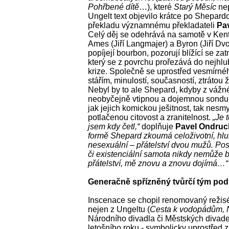
Pohřbené dítě
…), které
Starý Měsíc
nep
Ungelt text objevilo krátce po Shepardo
překladu významnému překladateli
Pa
Celý děj se odehrává na samotě v Kent
Ames (Jiří Langmajer) a Byron (Jiří Dvo
popíjejí bourbon, pozorují blížící se z
který se z povrchu prořezává do nejhlub
krize. Společně se uprostřed vesmírné
stářím, minulostí, současností, ztrátou ži
Nebyl by to ale Shepard, kdyby z vážn
neobyčejně vtipnou a dojemnou sondu 
jak jejich komickou ješitnost, tak nesmy
potlačenou citovost a zranitelnost.
„Je 
jsem kdy četl,“
doplňuje
Pavel Ondruc
formě Shepard zkoumá celoživotní, hlu
nesexuální – přátelství dvou mužů. Posel
či existenciální samota nikdy nemůže být
přátelství, mě znovu a znovu dojímá…“
Generačně spřízněný tvůrčí tým pod
Inscenace se chopil renomovaný režis
nejen z Ungeltu (
Cesta k vodopádům, 
Národního divadla či Městských divad
letošního roku - symbolicky uprostřed z