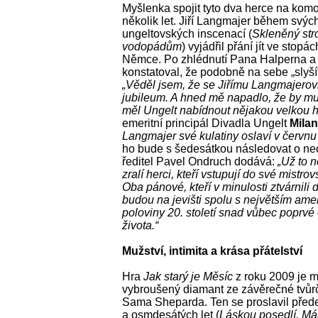
Myšlenka spojit tyto dva herce na komo
několik let. Jiří Langmajer během svý
ungeltovských inscenací (
Skleněný str
vodopádům
) vyjádřil přání jít ve stop
Němce. Po zhlédnutí Pana Halperna a
konstatoval, že podobně na sebe „slyší
„Věděl jsem, že se Jiřímu Langmajerovi
jubileum. A hned mě napadlo, že by mu p
měl Ungelt nabídnout nějakou velkou 
emeritní principál Divadla Ungelt
Milan
Langmajer své kulatiny oslaví v červnu
ho bude s šedesátkou následovat o ne
ředitel Pavel Ondruch dodává:
„Už to n
zralí herci, kteří vstupují do své mistro
Oba pánové, kteří v minulosti ztvárnili 
budou na jevišti spolu s největším am
poloviny 20. století snad vůbec poprvé č
života.“
Mužství, intimita a krása přátelství
Hra
Jak starý je Měsíc
z roku 2009 je m
vybroušený diamant ze závěrečné tvůr
Sama Sheparda. Ten se proslavil pře
a osmdesátých let (
Láskou posedlí, Má