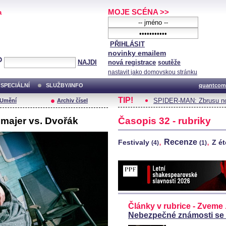
MOJE SCÉNA >>
a
PŘIHLÁSIT
novinky emailem
NAJDI
nová registrace
soutěže
nastavit jako domovskou stránku
SPECIÁLNÍ
SLUŽBY/INFO
quantcom
TIP!
SPIDER-MAN: Zbrusu no
/Umění
Archiv čísel
majer vs. Dvořák
Časopis 32 - rubriky
,
,
Recenze
Festivaly
Z é
(4)
(1)
Články v rubrice - Zveme .
Nebezpečné známosti se 