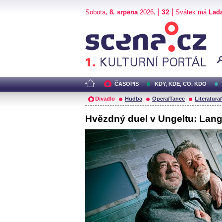
,
, |
|
32
Sobota
8. srpena
2026
Svátek má
Lad
Scéna.cz
ČASOPIS
KDY, KDE, CO, KDO
Divadlo
Hudba
Opera/Tanec
Literatura
Hvězdný duel v Ungeltu: Lang