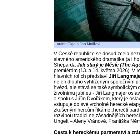
autor: Olga a Jan Malířovi
V České republice se dosud zcela nez
slavného amerického dramatika (a i h
Sheparda
Jak starý je Měsíc (The Ag
premiérám (13. a 14. května 2026). V r
hlavních rolích představí
Jiří Langmaj
nejen dlouho vyhlíženým společným p
hvězd, ale stává se také symbolický
životnímu jubileu - Jiří Langmajer osla
a spolu s Jiřím Dvořákem, který je osla
vstupuje do své vrcholné herecké etap
zkušeným hercům říkáme „herečtí bardi
rozvinou tradici nejzásadnějších hereck
Ungelt – Aleny Vránové, Františka Něm
Cesta k hereckému partnerství a zrá